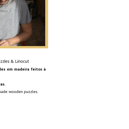
zzles & Linocut
zles em madeira feitos à
as.
made wooden puzzles.