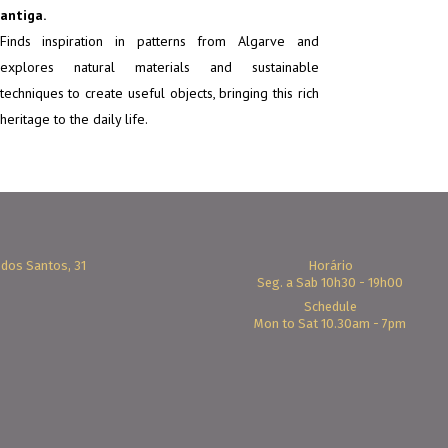
antiga.
Finds inspiration in patterns from Algarve and
explores natural materials and sustainable
techniques to create useful objects, bringing this rich
heritage to the daily life.
 dos Santos, 31
Horário
Seg. a Sab 10h30 - 19h00
Schedule
Mon to Sat 10.30am - 7pm