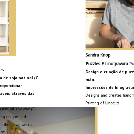
Sandra Knop
Puzzles E Linogravura
Pu
es
Design e criação de puz
a de soja natural (C-
mão.
proporcionar
Impressões de linogravur
áveis através das
Designs and creates hand
Printing of Linocuts.
 natural soy wax (C-
ding unique and
 their fragrances.