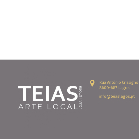
Rua António Crisógno
8600-687 Lagos
info@teiaslagos.pt