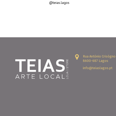
@teias.lagos
Rua António Crisógno
8600-687 Lagos
info@teiaslagos.pt