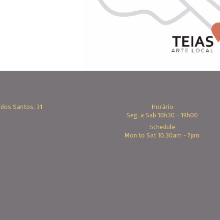
 dos Santos, 31
Horário
Seg. a Sab 10h30 - 19h00
Schedule
Mon to Sat 10.30am - 7pm