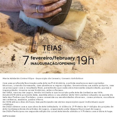
Maria Adelaide Cintra Filipe - Exposição de Ceramic/ Ceramic Exhibition
Com uma profunda fascinação pela Arte na Pré-História, a artista explora as mais variadas
técnicas, criando livremente, sem obedecer a regras rígidas. Desenvolveu um estilo próprio, sem
se preocupar com o resultado final, permitindo que cada obra transmita simplicidade, pureza e
ingenuidade. Inspira-se em histórias, mitos e formas.
Em 1960, nasceu em Lagos, tendo iniciado a sua incursão pela Arte da Cerâmica em 1974.
Desde 2016 até à presente data, mantém ativo o seu atelier (Arte 100 Limites) situado na quinta do
Vale das Pedras nas Portelas, como ceramista ou em atividades diversas , como pintura, escultura
em cerâmica, madeira, pedra e ferro.
De 1978 até aos dias de hoje, tem participado em várias exposições quer individuais quer
coletivas.
Em 2022 obteve com a sua obra de Arte intitulado O Silêncio 2º Prémio da 1ª Edição do projeto de
Arte Contemporânea de artistas de Lagos, organizado pela Câmara Municipal de Lagos
Em 2024 Participou na segunda edição Do Local Arte tendo obtido o 1º Prémio com a Obra A Fuga.
EXPOSIÇÃO