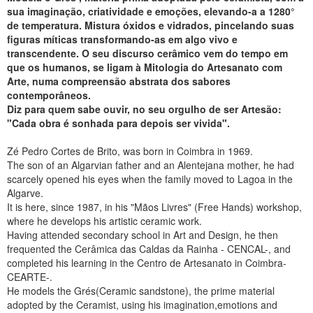
sua imaginação, criatividade e emoções, elevando-a a 1280°
de temperatura. Mistura óxidos e vidrados, pincelando suas
figuras míticas transformando-as em algo vivo e
transcendente. O seu discurso cerâmico vem do tempo em
que os humanos, se ligam à Mitologia do Artesanato com
Arte, numa compreensão abstrata dos sabores
contemporâneos.
Diz para quem sabe ouvir, no seu orgulho de ser Artesão:
"Cada obra é sonhada para depois ser vivida".
Zé Pedro Cortes de Brito, was born in Coimbra in 1969.
The son of an Algarvian father and an Alentejana mother, he had
scarcely opened his eyes when the family moved to Lagoa in the
Algarve.
It is here, since 1987, in his "Mãos Livres" (Free Hands) workshop,
where he develops his artistic ceramic work.
Having attended secondary school in Art and Design, he then
frequented the Cerâmica das Caldas da Rainha - CENCAL-, and
completed his learning in the Centro de Artesanato in Coimbra-
CEARTE-.
He models the Grés(Ceramic sandstone), the prime material
adopted by the Ceramist, using his imagination,emotions and