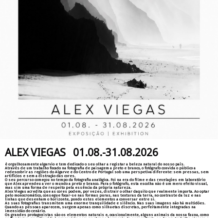
ALEX VIEGAS 01.08.-31.08.2026
é orgulhosamente algarvio e tem dedicado o seu olhar a registar a beleza natural do nosso país.
Através de um trabalho focado na fotografia de paisagem a preto e branco, o fotógrafo convida o público a
redescobrir as regiões do Algarve e do Centro de Portugal sob uma perspetiva diferente: sem pressas, sem
artifícios e sem a distração das cores.
O seu percurso começou no tempo da fotografia analógica. Foi na era do filme e das revelações em laboratório
que Alex aprendeu a ver o mundo a preto e branco. Para o fotógrafo, esta escolha não é um mero efeito visual,
mas sim uma forma de respeito pela essência da própria natureza.
Alex Viegas acredita que as cores podem, por vezes, distrair o olhar daquilo que realmente importa. Ao optar
pelo monocromático, consegue focar-se nas formas puras, nas texturas da terra, no contraste da luz e nas
linhas que desenham o horizonte, pondo estes elementos a conversar entre si.
As suas fotografias transmitem uma enorme tranquilidade e silêncio. Nas suas imagens não há multidões.
Quando as pessoas aparecem, surgem apenas como silhuetas discretas, perfeitamente integradas na
imensidão do cenário.
Os grandes protagonistas são os elementos naturais e, ocasionalmente, alguns animais da nossa fauna, como