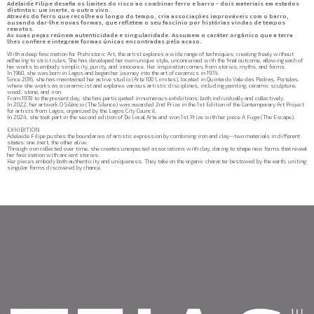
Adelaide Filipe desafia os limites do risco ao combinar ferro e barro – dois materiais em estados
distintos: um inerte, o outro vivo.
Através do ferro que recolhe ao longo do tempo, cria associações improváveis com o barro,
ousando dar-lhe novas formas, que refletem o seu fascínio por histórias vindas de tempos
remotos.
As suas peças reúnem autenticidade e singularidade. Assumem o caráter orgânico que a terra
lhes confere e integram formas únicas encontradas pelo acaso.
With a deep fascination for Prehistoric Art, the artist explores a wide range of techniques, creating freely without
adhering to strict rules. She has developed her own unique style, unconcerned with the final outcome, allowing each of
her works to embody simplicity, purity, and innocence. Her inspiration comes from stories, myths, and forms.
In 1960, she was born in Lagos and began her journey into the art of ceramics in 1974.
Since 2016, she has maintained her active studio (Arte 100 Limites), located in Quinta do Vale das Pedras, Portelas,
where she works as a ceramicist and explores various artistic disciplines, including painting, ceramic sculpture,
wood, stone, and iron.
From 1978 to the present day, she has participated in numerous exhibitions, both individually and collectively.
In 2022, her artwork O Silêncio (The Silence) was awarded 2nd Prize in the 1st Edition of the Contemporary Art Project
for artists from Lagos, organized by the Lagos City Council.
In 2024, she took part in the second edition of Do Local Arte and won 1st Prize with her piece A Fuga (The Escape).
EXHIBITION
Adelaide Filipe pushes the boundaries of artistic expression by combining iron and clay—two materials in different
states: one inert, the other alive.
Through iron collected over time, she creates unexpected associations with clay, daring to shape new forms that reveal
her fascination with ancient stories.
Her pieces embody both authenticity and uniqueness. They take on the organic character bestowed by the earth, uniting
singular forms discovered by chance.