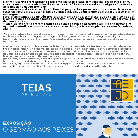
Marim é um fotógrafo algarvio residente em Lagos mas com origens em Castro Marim,
vila que inspirou sua alcunha. Realizou a série "As cores secretas do Algarve” dedicada
às paisagens do Algarve sob
um ponto de vista aéreo e não só. Uma tal perspectiva permite explorar cores, formas e
texturas invulgares, escondidas e ou inacessíveis. De um ponto de vista mais alto, Marim
consegue
revelar as nuances de um Algarve graficamente denso, complexo, quase orgânico no qual
riachos, bancos de areia e rochas parecem, juntos, constituir um corpo ou um ser vivo: que
devemos cuidar.
Todas as fotografias foram realizadas com as devidas autorizações. Nas no fly zone, foi
aplicado métodos e pontos de vistas alternativos (de falesias, pontes, cessna, ultraleve,
etc...)
We are delighted to present a special two-month exhibition by photographer Marim, who returns
to showcase his stunning aerial images of the Algarve. His work is distinguished by its
breathtaking capture of the region’s magnificent colors, offering a unique perspective on its
natural beauty.
Marim is an Algarvian photographer living in Lagos but with origins in Castro Marim, the town
that inpired him his nickname. He made the series "The hidden colours of Algarve" dedicated to
the landscapes of the Algarve from an aerial point of view. Such a perspective allows to explore
unusual colours, shapes and textures, hidden and or inaccessible. From a higher point of view,
Marim manages to reveal the nuances of a
graphically dense, complex, almost organic Algarve in which streams, sandbanks and rocks seem,
together, to constitute a living body: which we must take care.
All photographs were taken with the necessary permissions. In the no fly zone, alternative
methods and views (also from the cliffs, cessna, ultralight, bridges, hills, kite etc...)