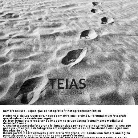
Kamera Eskura - Exposição de Fotografia / Photographic Exhibition
Pedro Noel da Luz Guerreiro, nascido em 1976 em Portimão, Portugal, é um fotografo
que atualmente reside em Lagos.
Foi foto-jornalista e repórter de imagem no grupo Cofina (actualmente Medialivre)
durante 10 anos.
O seu interesse pela fotografia foi influenciado por Bernardino Correia familiar seu que
possuía um estúdio de fotografia em conjunto com o seu sócio Márinho em Lagos nas
décadas de 70/80.
Desde jovem, Pedro começou a explorar a fotografia, utilizando uma câmara analógica
para capturar suas primeiras imagens a preto e branco.