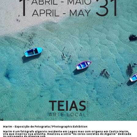
Marim - Exposição de Fotografia / Photographic Exhibition
Marim é um fotógrafo algarvio residente em Lagos mas com origens em Castro Marim,
vila que inspirou sua alcunha. Realizou a série "As cores secretas do Algarve” dedicada
às paisagens do Algarve sob