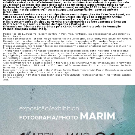
Ao longo de sua carreira, já participou em diversas exposições quer individuais quer
coletivas a nível nacional e internacional, tendo também recebendo vários prémios pelo
seu trabalho ao longo dos anos destacando se um prémio &quot;Mérit&quot; da FEP
(Federação Europeia de Fotógrafos Profissionais) na edição 2022 do &quot;Federation of
European Photographers (FEP) Awards&quot; na categoria de Reportagem/Foto-
jornalismo.
Destacam-se também a a sua participação no evento &quot;See Me Take Over&quot; em
Times Square em Nova Iorque nos Estados Unidos em 2014 e no &quot;Fifth Annual
Exposure Award&quot; no Museu do Louvre em Paris em França em 2015.
Mais recentemente participou na VI Feira Transfronteiriça de Arte Contemporânea em
Castro Marim que reuniu artistas de Espanha e Portugal.
É formado em Técnicas Fotográficas pela CENJOR (Centro Protocolar de Formação
Profissional para Jornalistas).
Pedro Noel da Luz Guerreiro, born in 1976 in Portimão, Portugal, is a photographer who currently
lives in Lagos.
He was a photojournalist and image reporter in the Cofina group(currently Medialivre) for 10 years.
His interest in photography was influenced by his family member of Bernardino Correia who
owned a photography studio together with his partner Márinho in Lagos in the 70s/80s.
From a young age, Pedro began to explore photography, using an analogue camera to capture his
first black and white images.
Throughout his career, he has participated in several exhibitions, both individual and collective,
nationally and internationally, and has also received several awards for his work over the years,
highlighting a "Mérit" award from the FEP (European Federation of Photographers Professionals)
in the 2022 edition of the "Federation of European Photographers (FEP) Awards" in the
Reportage/Photojournalism category.
Also noteworthy are his participation in the "See Me Take Over" event in Times Square in New York
in the United States in 2014 and the "Fifth Annual Exposure Award" at the Louvre Museum in Paris
in France in 2015.
More recently he participated in the VI Cross-Border Contemporary Art Fair in Castro Marim, which
brought together artists from Spain and Portugal.
He has a degree in Photographic Techniques from CENJOR (Professional Training Protocol Centre
for Journalists).
você.