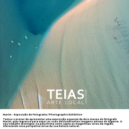
Marim - Exposição de Fotografia / Photographic Exhibition
Temos o prazer de apresentar uma exposição especial de dois meses do fotógrafo
Marim, que regressa para expor as suas deslumbrantes imagens aéreas do Algarve. O
seu trabalho distingue-se pela forma como capta as magníficas cores da região,
oferecendo uma perspetiva única da sua beleza natural.