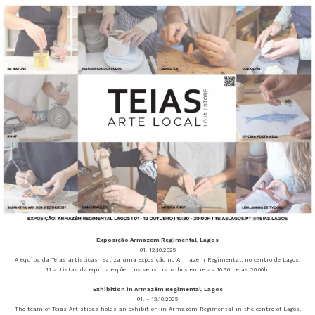
Exposição Armazém Regimental, Lagos
01.-12.10.2025
A equipa da Teias artísticas realiza uma exposição no Armazém Regimental, no centro de Lagos.
11 artistas da equipa expõem os seus trabalhos entre as 10:30h e as 20:00h.
Exhibition in Armazém Regimental, Lagos
01. - 12.10.2025
The team of Teias Artísticas holds an exhibition in Armazém Regimental in the centre of Lagos.