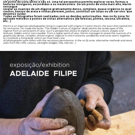
um ponto de vista aéreo e não só. Uma tal perspectiva permite explorar cores, formas e
texturas invulgares, escondidas e ou inacessíveis. De um ponto de vista mais alto, Marim
consegue
revelar as nuances de um Algarve graficamente denso, complexo, quase orgânico no qual
riachos, bancos de areia e rochas parecem, juntos, constituir um corpo ou um ser vivo: que
devemos cuidar.
Todas as fotografias foram realizadas com as devidas autorizações. Nas no fly zone, foi
aplicado métodos e pontos de vistas alternativos (de falesias, pontes, cessna, ultraleve,
etc...)
Marim is an Algarvian photographer living in Lagos but with origins in Castro Marim, the town that inpired him
his nickname. He made the series "The hidden colours of Algarve" dedicated to the landscapes of the
Algarve from an aerial point of view. Such a perspective allows to explore unusual colours, shapes and
textures, hidden and or inaccessible. From a higher point of view, Marim manages to reveal the nuances of a
graphically dense, complex, almost organic Algarve in which streams, sandbanks and rocks seem, together,
to constitute a living body: which we must take care.
All photographs were taken with the necessary permissions. In the no fly zone, alternative methods and views
(also from the cliffs, cessna, ultralight, bridges, hills, kite etc...)