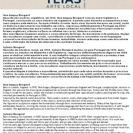
Tara Ezaguy Bongard
Nascida em Londres, Inglaterra, em 1970, Tara Ezaguy Bongard cresceu entre Inglaterra e
Portugal, concluindo os seus estudos em Inglaterra. A paixão pelo desenho acompanhou-a nas
suas viagens pela América, Turquia e Médio Oriente. Após viver durante dez anos em Israel, onde
se dedicou à marcenaria e ao trabalho em vidro, regressou definitivamente a Portugal em 2005.
Inspirada pela natureza que a rodeia, cria peças cerâmicas escultóricas e funcionais onde as
formas orgânicas, a fauna e a flora se refletem nas cores, texturas e volumes.
Nas suas figuras humanas explora o corpo através da forma, do movimento e da anatomia. Muitas
das esculturas surgem sem rosto, convidando o observador a concentrar-se na linguagem
corporal e na diversidade da forma humana. Autodidata, encara cada peça como uma descoberta
e uma celebração da beleza da natureza e da condição humana.
Sylvain Bongard
Nascido em Genebra, Suíça, em 1959, Sylvain Bongard mudou-se para Portugal em 1970. Após
concluir os estudos na Alemanha e em Inglaterra, regressou definitivamente ao Algarve em 1980
para se dedicar inteiramente à arte. O seu trabalho integra coleções públicas e privadas e tem
sido apresentado em diversas exposições em Portugal e no estrangeiro.
Desde criança desenvolveu uma profunda ligação ao reino animal, fonte de inspiração que
continua a marcar o seu percurso artístico. Trabalhando livremente em grés e recorrendo à
cozedura em forno a lenha, cria esculturas expressivas onde textura, movimento e cor evocam o
mundo natural.
A sua abordagem é intuitiva e espontânea, permitindo que cada obra evolua durante o processo
criativo. As suas esculturas, frequentemente marcadas por um subtil sentido de humor, procuram
despertar no observador uma maior consciência da beleza e da fragilidade da natureza.
Tara Ezaguy Bongard
Born in London, England, in 1970, Tara Ezaguy Bongard grew up between England and Portugal, completing her studies in
England. Her passion for drawing accompanied her on travels through the Americas, Turkey and the Middle East. After
living in Israel for ten years, where she trained in woodworking and later specialised in glass painting and fusing, she
returned permanently to Portugal in 2005.
Inspired by the natural world around her, Tara creates ceramic works that range from sculptural to functional. Organic
forms, flora and fauna are reflected in the colours, textures and volumes of her pieces.
Her figurative sculptures explore the human body through form, movement and anatomy. Many of her figures are
deliberately faceless, inviting the viewer to focus on body language and the diversity of the human form. A self-taught
sculptor, she approaches each piece as a journey of discovery, celebrating the beauty of both nature and humanity.
Sylvain Bongard
Born in Geneva, Switzerland, in 1959, Sylvain Bongard moved to Portugal in 1970. After completing his studies in
Germany and England, he returned permanently to the Algarve in 1980 to dedicate himself fully to art. His work has
since been exhibited widely and forms part of public and private collections in Portugal and abroad.
From an early age, Sylvain developed a deep fascination with the animal kingdom, a lifelong source of inspiration that
continues to shape his artistic practice. Working freehand in stoneware clay and firing his pieces in a wood-fired kiln,
he creates expressive sculptures that celebrate the textures, movement and colours of the natural world.
His intuitive and spontaneous approach allows each work to evolve throughout the creative process. Often infused