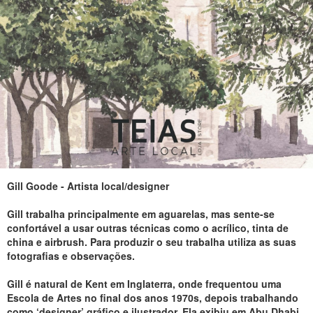
Gill Goode - Artista local/designer
Gill trabalha principalmente em aguarelas, mas sente-se
confortável a usar outras técnicas como o acrílico, tinta de
china e airbrush. Para produzir o seu trabalha utiliza as suas
fotografias e observações.
Gill é natural de Kent em Inglaterra, onde frequentou uma
Escola de Artes no final dos anos 1970s, depois trabalhando
como ‘designer’ gráfico e ilustrador. Ela exibiu em Abu Dhabi,