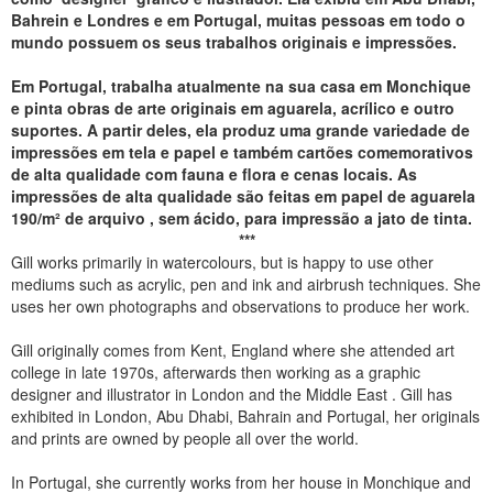
Bahrein e Londres e em Portugal, muitas pessoas em todo o
mundo possuem os seus trabalhos originais e impressões.
Em Portugal, trabalha atualmente na sua casa em Monchique
e pinta obras de arte originais em aguarela, acrílico e outro
suportes. A partir deles, ela produz uma grande variedade de
impressões em tela e papel e também cartões comemorativos
de alta qualidade com fauna e flora e cenas locais. As
impressões de alta qualidade são feitas em papel de aguarela
190/m² de arquivo , sem ácido, para impressão a jato de tinta.
***
Gill works primarily in watercolours, but is happy to use other
mediums such as acrylic, pen and ink and airbrush techniques. She
uses her own photographs and observations to produce her work.
Gill originally comes from Kent, England where she attended art
college in late 1970s, afterwards then working as a graphic
designer and illustrator in London and the Middle East . Gill has
exhibited in London, Abu Dhabi, Bahrain and Portugal, her originals
and prints are owned by people all over the world.
In Portugal, she currently works from her house in Monchique and